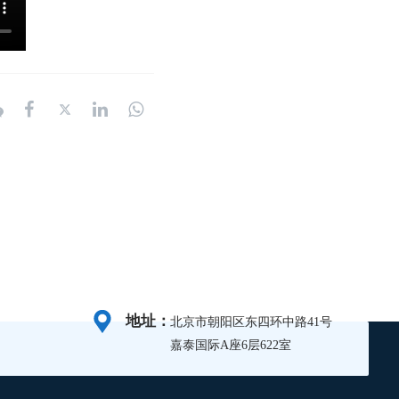
地址：
北京市朝阳区东四环中路41号
嘉泰国际A座6层622室