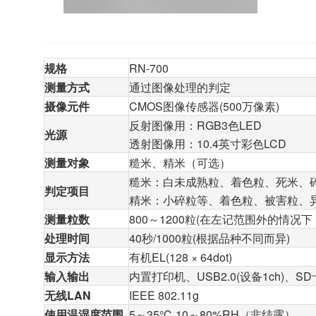
规格
RN-700
测量方式
通过图像处理的判定
摄像元件
CMOS图像传感器(500万像素)
反射图像用：RGB3色LED
光源
透射图像用：10.4英寸彩色LCD
测量对象
糙米、精米（可选）
糙米：白未成熟粒、着色粒、死米、碎粒
判定项目
精米：小碎粒等、着色粒、被害粒、
测量粒数
800～1200粒(在左记范围外的情况
处理时间
40秒/1000粒(根据品种不同而异)
显示方法
有机EL(128 × 64dot)
输入输出
内置打印机、USB2.0(设备1ch)、S
无线LAN
IEEE 802.11g
使用温湿度范围
5～35℃ 10～80%RH（非结露）