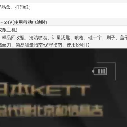
（样品盘、打印纸）
5～24V(使用移动电池时)
g(仅限主机)
、样品回收瓶、清洁喷嘴、计量汤匙、喷枪、硅十字、刷子、盖子
螺丝刀、简易测量指南/保守指南、使用说明书