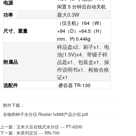
电源
闲置 5 分钟后自动关机
最大0.3W
功率
（仅主机）164（W）
尺寸、重量
×94（D）×64.5（H）
mm、约 0.44kg
样品盘x2、刷子x1、电
池(1.5V)x4、带镊子样
品匙x1、包装盒x1、操
附属品
作说明书x1、检验合格
证x1
选配件
砻谷器 TR-130
附件下载：
谷物和种子水分仪 Riceter fv888产品介绍.pdf
上一篇 :
玉米大豆在线式水分仪 --- PT-6200
下一篇 :
米质判定仪 --- RN-700