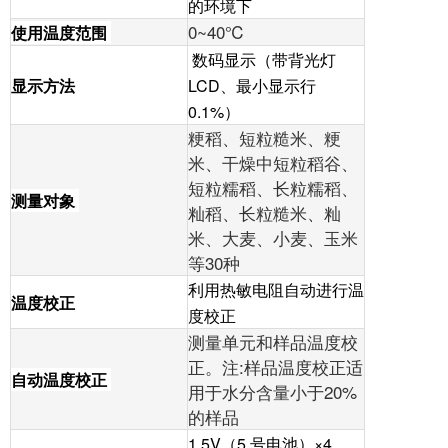
的环境下
0~40℃
使用温度范围
数码显示（带背光灯
显示方法
LCD、最小显示行
0.1%）
粳稻、短粒糙米、粳
米、干燥中短粒稻谷、
短粒糯稻、长粒糯稻、
测量对象
籼稻、长粒糙米、籼
米、大麦、小麦、玉米
等30种
利用热敏电阻自动进行温
温度校正
度校正
测量单元和样品温度校
正。注:样品温度校正适
自动温度校正
用于水分含量小于20%
的样品
1.5V（5 号电池）×4 、