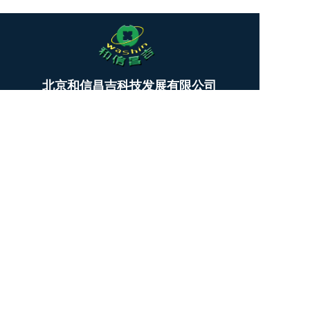
T
北京和信昌吉科技发展有限公司
o
g
BEIJING WASHIN TECHNOLOGY & DEVELOPMENT CO.,LTD.
g
l
公司总部：010-64462809
e
13911731393
n
商务洽谈：13718228855
a
v
技术咨询：18031613826
i
微信公众号
微 信：kettwang （
技术支持
）
g
a
kettcn_LN (商务洽谈）
t
i
Copyright  © 2025 北京和信昌吉科技发展有限公司  All 
o
rights reserved.
n
备案号：
京ICP备20251057
88号-1