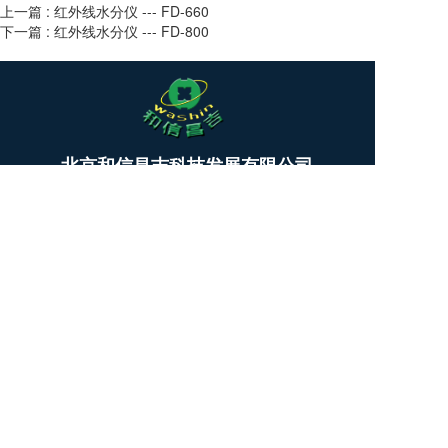
上一篇 :
红外线水分仪 --- FD-660
下一篇 :
红外线水分仪 --- FD-800
T
北京和信昌吉科技发展有限公司
o
g
BEIJING WASHIN TECHNOLOGY & DEVELOPMENT CO.,LTD.
g
l
公司总部：010-64462809
e
13911731393
n
商务洽谈：13718228855
a
v
技术咨询：18031613826
i
微信公众号
微 信：kettwang （
技术支持
）
g
a
kettcn_LN (商务洽谈）
t
i
Copyright  © 2025 北京和信昌吉科技发展有限公司  All 
o
rights reserved.