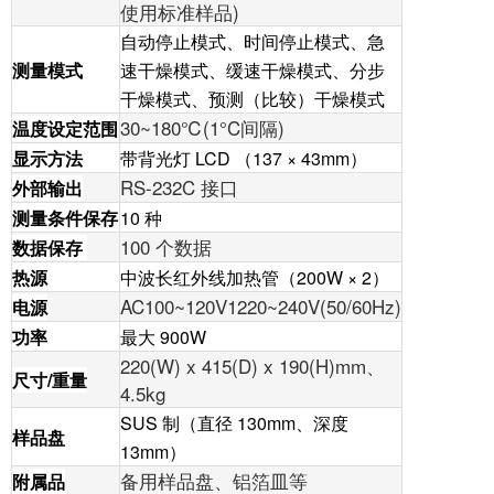
使用标准样品)
自动停止模式、时间停止模式、急
测量模式
速干燥模式、缓速干燥模式、分步
干燥模式、预测（比较）干燥模式
30~180℃(1°C间隔)
温度设定范围
显示方法
带背光灯 LCD （137 × 43mm）
RS-232C 接口
外部输出
测量条件保存
10 种
100 个数据
数据保存
热源
中波长红外线加热管（200W × 2）
AC100~120V1220~240V(50/60Hz)
电源
功率
最大 900W
220(W) x 415(D) x 190(H)mm、
尺寸/重量
4.5kg
SUS 制（直径 130mm、深度
样品盘
13mm）
备用样品盘、铝箔皿等
附属品