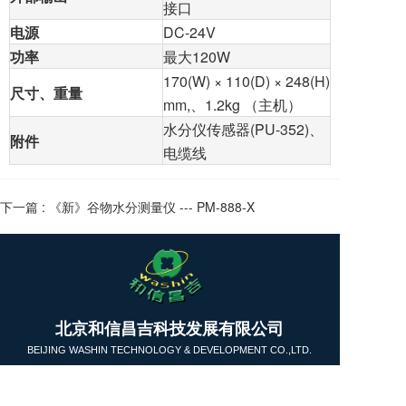
接口
电源
DC-24V
功率
最大120W
170(W) × 110(D) × 248(H)
尺寸、重量
mm,、1.2kg （主机）
水分仪传感器(PU-352)、
附件
电缆线
下一篇 :
《新》谷物水分测量仪 --- PM-888-X
T
北京和信昌吉科技发展有限公司
o
g
BEIJING WASHIN TECHNOLOGY & DEVELOPMENT CO.,LTD.
g
l
公司总部：010-64462809