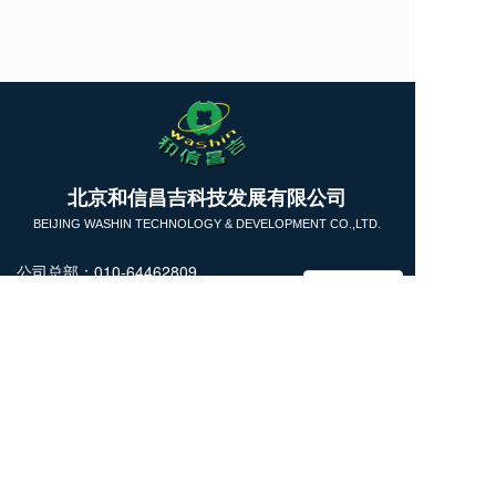
T
北京和信昌吉科技发展有限公司
o
g
BEIJING WASHIN TECHNOLOGY & DEVELOPMENT CO.,LTD.
g
l
公司总部：010-64462809
e
13911731393
n
商务洽谈：13718228855
a
v
技术咨询：18031613826
i
微信公众号
微 信：kettwang （
技术支持
）
g
a
kettcn_LN (商务洽谈）
t
i
Copyright  © 2025 北京和信昌吉科技发展有限公司  All 
o