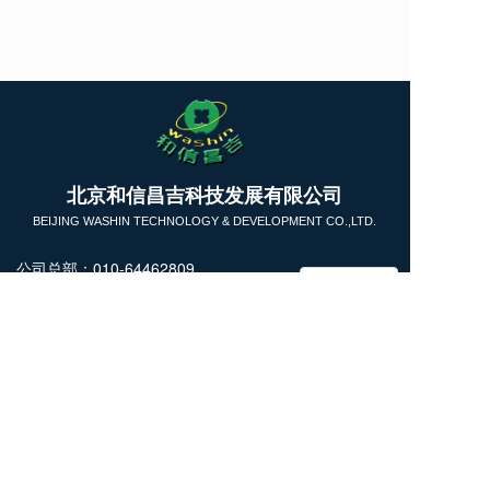
T
北京和信昌吉科技发展有限公司
o
g
BEIJING WASHIN TECHNOLOGY & DEVELOPMENT CO.,LTD.
g
l
公司总部：010-64462809
e
13911731393
n
商务洽谈：13718228855
a
v
技术咨询：18031613826
i
微信公众号
微 信：kettwang （
技术支持
）
g
a
kettcn_LN (商务洽谈）
t
i
Copyright  © 2025 北京和信昌吉科技发展有限公司  All 
o