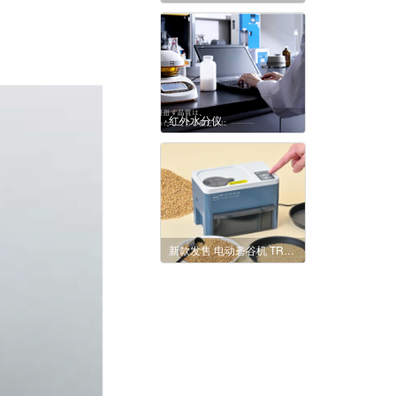
红外水分仪
新款发售 电动砻谷机 TR-270