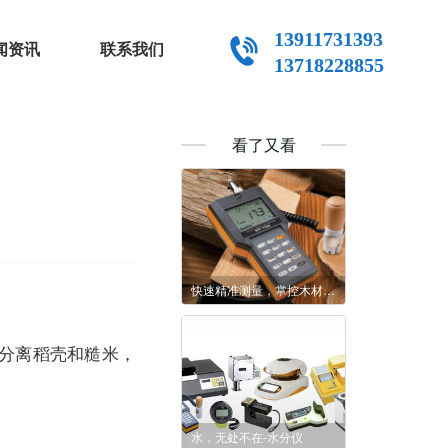
13911731393
闻资讯
联系我们
13718228855
看了又看
快速精准测量，掌控木材品质，Kett木材水分仪
分离稻壳和糙米，
水，无处不在-水分仪